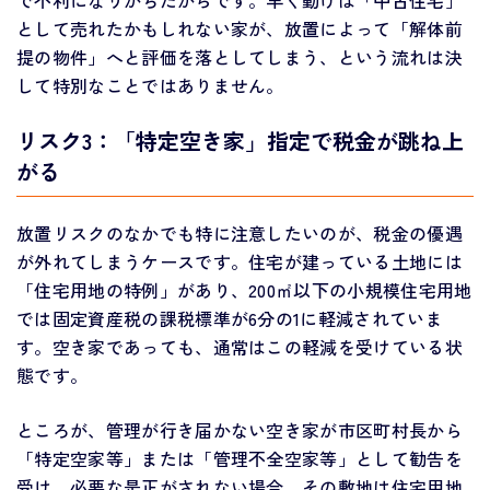
で不利になりがちだからです。早く動けば「中古住宅」
として売れたかもしれない家が、放置によって「解体前
提の物件」へと評価を落としてしまう、という流れは決
して特別なことではありません。
リスク3：「特定空き家」指定で税金が跳ね上
がる
放置リスクのなかでも特に注意したいのが、税金の優遇
が外れてしまうケースです。住宅が建っている土地には
「住宅用地の特例」があり、200㎡以下の小規模住宅用地
では固定資産税の課税標準が6分の1に軽減されていま
す。空き家であっても、通常はこの軽減を受けている状
態です。
ところが、管理が行き届かない空き家が市区町村長から
「特定空家等」または「管理不全空家等」として勧告を
受け、必要な是正がされない場合、その敷地は住宅用地