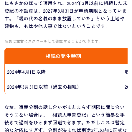
にもさかのぼって適用され、2024年3月以前に相続した未
登記の不動産は、2027年3月31日が申請期限となっていま
す。「親の代の名義のまま放置していた」という土地や
建物も、もはや他人事ではないということです。
※表は左右にスクロールして確認することができます。
相続の発生時期
2024年4月1日以降
取
2024年3月31日以前（過去の相続）
20
なお、遺産分割の話し合いがまとまらず期限に間に合い
そうにない場合は、「相続人申告登記」という簡易な手
続きで過料をひとまず回避できます。ただしこれは暫定
的な対応にすぎず、分割が決まれば別途3年以内に正式な