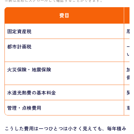
※表は左右にスクロールして確認することができます。
費目
固定資産税
原
都市計画税
一
い
火災保険・地震保険
加
備
水道光熱費の基本料金
契
管理・点検費用
草
こうした費用は一つひとつは小さく見えても、毎年積み